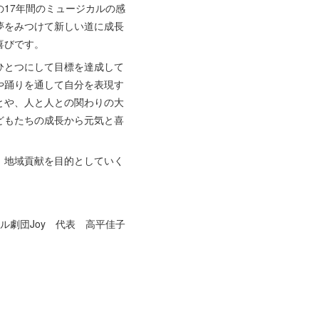
17年間のミュージカルの感
夢をみつけて新しい道に成長
喜びです。
ひとつにして目標を達成して
や踊りを通して自分を表現す
とや、人と人との関わりの大
どもたちの成長から元気と喜
、地域貢献を目的としていく
ル劇団Joy 代表 高平佳子