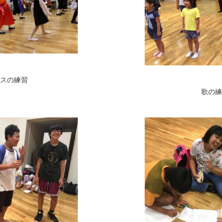
スの練習
歌の練