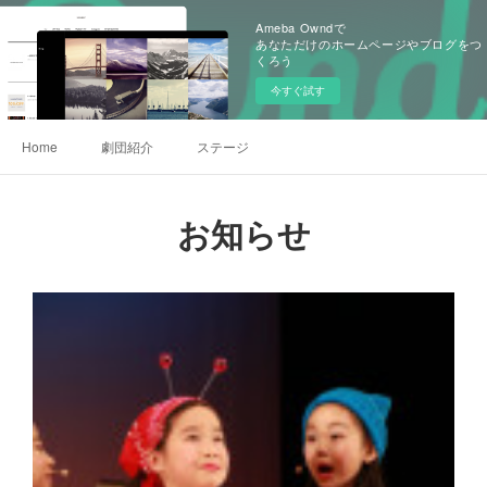
Ameba Owndで
あなただけのホームページやブログをつ
くろう
今すぐ試す
Home
劇団紹介
ステージ
お知らせ