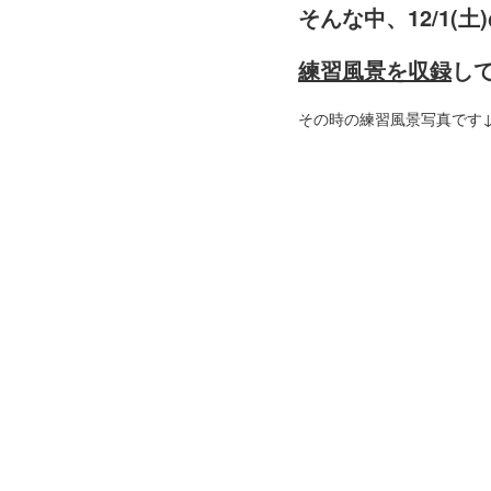
そんな中、12/1(
練習風景を
収録
し
その時の練習風景写真です