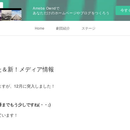
Ameba Owndで
今す
あなただけのホームページやブログをつくろう
Home
劇団紹介
ステージ
た＆新！メディア情報
ますが、12月に突入しました！
。
番までもう少し
ですね(・・;)
ています！